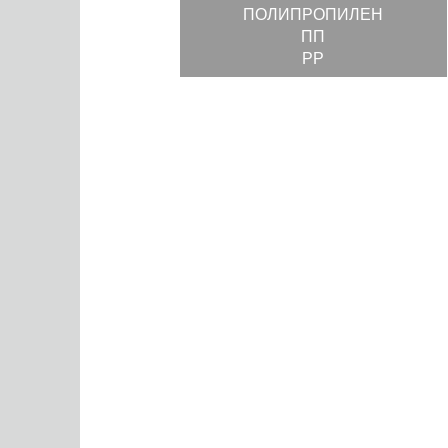
ПОЛИПРОПИЛЕН
ПП
РР
Синтетическ
полимер, при
НОВИТЕК прои
предназначен
отмеривания 
жидкостей, к
продуктов.