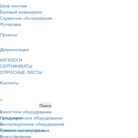
Шеф-монтаж
Базовый инжиниринг
Сервисное обслуживание
Футеровка
Проекты
Документация
КАТАЛОГИ
СЕРТИФИКАТЫ
ОПРОСНЫЕ ЛИСТЫ
Контакты
>
Главная
Емкостное оборудование
>
Гальваническое оборудование
Продукция
Вентиляционное оборудование
>
Химические аппараты
Емкости прямоугольные
Водоотведение
>