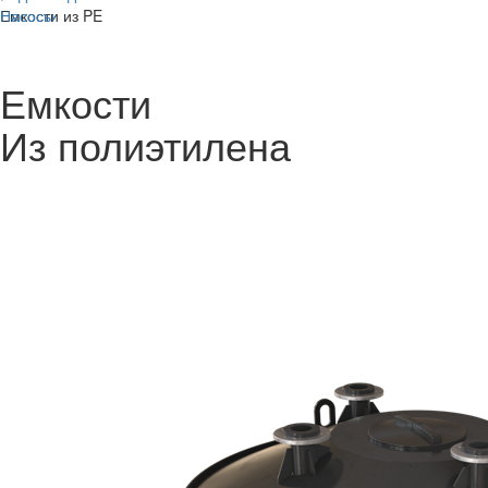
Насосы
Емкости из PE
Емкости
Из полиэтилена