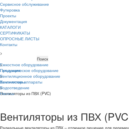
Сервисное обслуживание
Футеровка
Проекты
Документация
КАТАЛОГИ
СЕРТИФИКАТЫ
ОПРОСНЫЕ ЛИСТЫ
Контакты
>
Главная
Емкостное оборудование
>
Гальваническое оборудование
Продукция
Вентиляционное оборудование
>
Химические аппараты
Вентиляторы
Водоотведение
>
Насосы
Вентиляторы из ПВХ (PVC)
Вентиляторы из ПВХ (PVC
Радиальные вентиляторы из ПВХ – отличное решение для перемещ